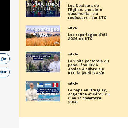
Les Docteurs de
l'Église, une série
documentaire à
redécouvrir sur KTO
Article
Les reportages d'été
2026 de KTO
Article
ager
La visite pastorale du
pape Léon XIV à
Assise à suivre sur
list
KTO le jeudi 6 août
Article
Le pape en Uruguay,
Argentine et Pérou du
6 au 17 novembre
2026