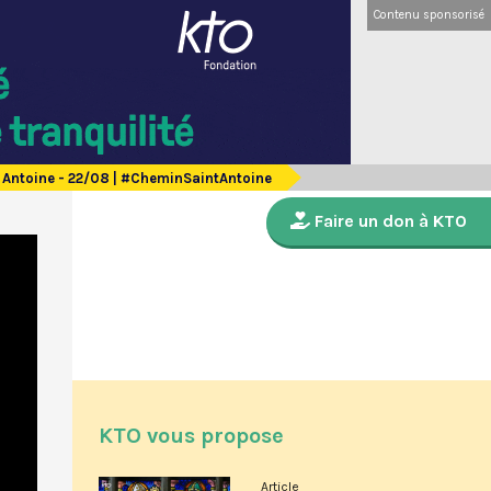
Contenu sponsorisé
 Antoine - 22/08 | #CheminSaintAntoine
Faire un don à KTO
KTO vous propose
Article