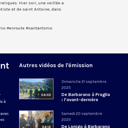
eliques. Hier soir, une veillée a
ptiste et de saint Antoine, dans
io #enroute #santantonio
nt
Autres vidéos de l'émission
Dimanche 21 septembre
2025
De Barbarano à Praglia
04:03
"
: l’avant-dernière
de à
étape vers Padoue -
20/09 |
 avec
Samedi 20 septembre
#CheminSaintAntoine
nes
2025
De Lonigo à Barbarano
04:12