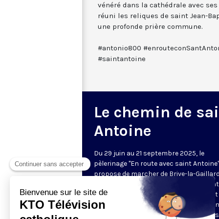
vénéré dans la cathédrale avec ses r
réuni les reliques de saint Jean-Ba
une profonde prière commune.
#antonio800 #enrouteconSantAnton
#saintantoine
Le chemin de sai
Antoine
Du 29 juin au 21 septembre 2025, le
pèlerinage "En route avec saint Antoine
propose de marcher de Brive-la-Gaillar
Padoue, en Italie, sur les traces de saint
Antoine. KTO s'associe à cet événement
des reportages et des vidéos quotidien
réalisées en partenariat avec les Frères