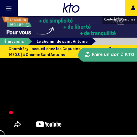
Contenu sponsorisé
Émissions
Le chemin de saint Antoine
Chambéry : accueil chez les Capucins et nouveaux pèlerins -
Faire un don à KTO
16/08 | #CheminSaintAntoine