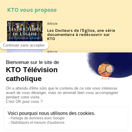
KTO vous propose
Article
Les Docteurs de l'Église, une série
documentaire à redécouvrir sur
KTO
Article
Les reportages d'été 2026 de KTO
Article
La visite pastorale du pape Léon
XIV à Assise à suivre sur KTO le
jeudi 6 août
Article
Le pape en Uruguay, Argentine et
Pérou du 6 au 17 novembre 2026