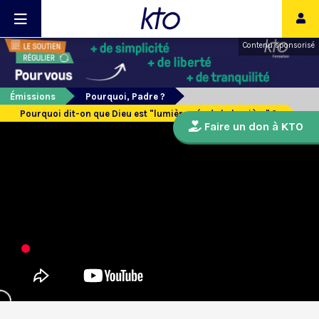
Contenu sponsorisé
Émissions
Pourquoi, Padre ?
Pourquoi dit-on que Dieu est "lumière née de la lumière" ?
Faire un don à KTO