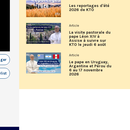
Les reportages d'été
2026 de KTO
Article
La visite pastorale du
pape Léon XIV à
Assise à suivre sur
KTO le jeudi 6 août
Article
ager
Le pape en Uruguay,
Argentine et Pérou du
6 au 17 novembre
list
2026