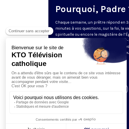
Pourquoi, Padre 
Chaque semaine, un prêtre répond en 3
minutes à vos questions, sur la foi, la vi
spirituelle ou encore le magistère de l’Égl
Cette année, ce sont les pères Charles
Rigail, Thibaut de Rincquesen et Charle
Thierry Ndjandjo qui vous proposent le
réflexion et leur éclairage.
Envoyez vos questions
à
pourquoipadre@ktotv.com
Visiter la page de l'émission