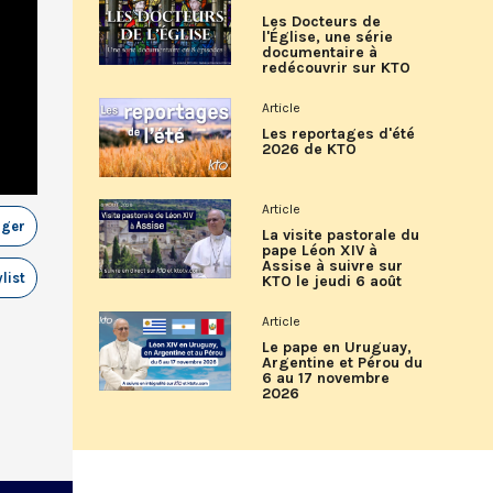
Les Docteurs de
l'Église, une série
documentaire à
redécouvrir sur KTO
Article
Les reportages d'été
2026 de KTO
Article
ager
La visite pastorale du
pape Léon XIV à
Assise à suivre sur
list
KTO le jeudi 6 août
Article
Le pape en Uruguay,
Argentine et Pérou du
6 au 17 novembre
2026