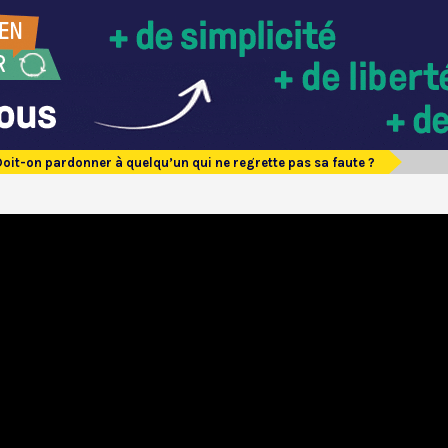
Doit-on pardonner à quelqu’un qui ne regrette pas sa faute ?