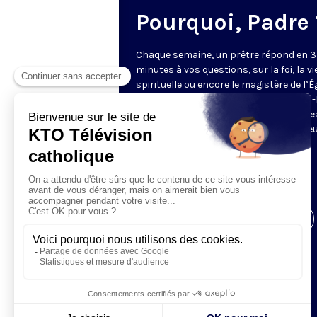
Pourquoi, Padre 
Chaque semaine, un prêtre répond en 3
minutes à vos questions, sur la foi, la vi
spirituelle ou encore le magistère de l’Égl
Cette année, ce sont les pères Charles
Rigail, Thibaut de Rincquesen et Charle
Thierry Ndjandjo qui vous proposent le
réflexion et leur éclairage.
Envoyez vos questions
à
pourquoipadre@ktotv.com
Visiter la page de l'émission