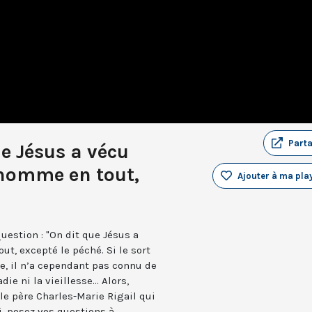
Part
e Jésus a vécu
’homme en tout,
Ajouter à ma play
uestion : "On dit que Jésus a
t, excepté le péché. Si le sort
e, il n’a cependant pas connu de
e ni la vieillesse... Alors,
 le père Charles-Marie Rigail qui
i, posez vos questions à