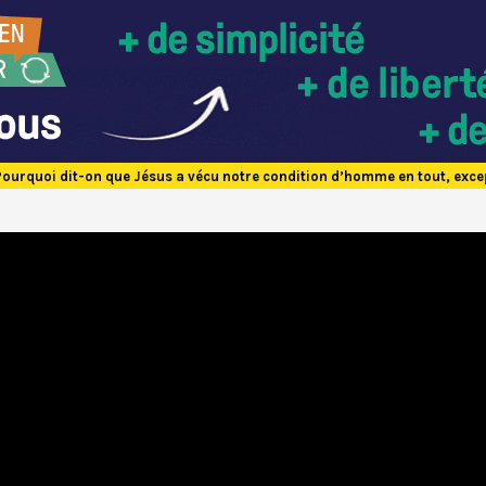
Pourquoi dit-on que Jésus a vécu notre condition d’homme en tout, excep