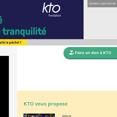
Contenu sponsorisé
té le péché ?
Faire un don à KTO
KTO vous propose
Article