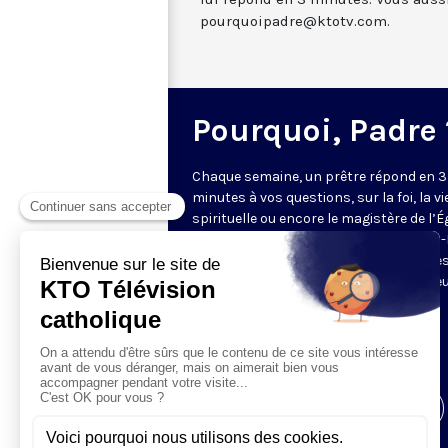
pourquoipadre@ktotv.com.
Pourquoi, Padre 
Chaque semaine, un prêtre répond en 3
minutes à vos questions, sur la foi, la vi
spirituelle ou encore le magistère de l’Égl
Cette année, ce sont les pères Charles
Rigail, Thibaut de Rincquesen et Charle
Thierry Ndjandjo qui vous proposent le
réflexion et leur éclairage.
Envoyez vos questions
à
pourquoipadre@ktotv.com
Visiter la page de l'émission