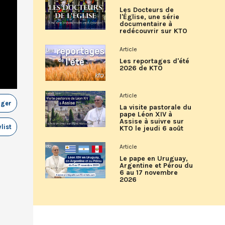
Les Docteurs de
l'Église, une série
documentaire à
redécouvrir sur KTO
Article
Les reportages d'été
2026 de KTO
Article
ager
La visite pastorale du
pape Léon XIV à
Assise à suivre sur
list
KTO le jeudi 6 août
Article
Le pape en Uruguay,
Argentine et Pérou du
6 au 17 novembre
2026