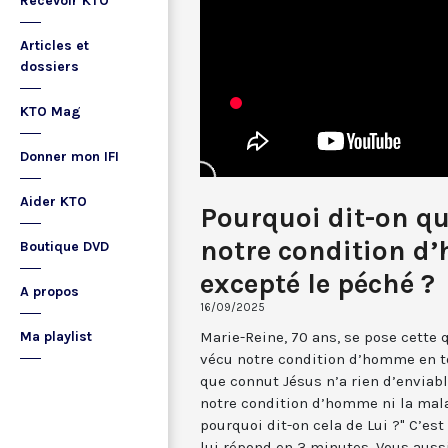
Recevoir KTO
Articles et
dossiers
KTO Mag
Donner mon IFI
Aider KTO
Pourquoi dit-on qu
notre condition d
Boutique DVD
excepté le péché ?
A propos
16/09/2025
Marie-Reine, 70 ans, se pose cette q
Ma playlist
vécu notre condition d’homme en tou
que connut Jésus n’a rien d’enviabl
notre condition d’homme ni la maladi
pourquoi dit-on cela de Lui ?" C’est
lui répond en 3 minutes. Vous auss