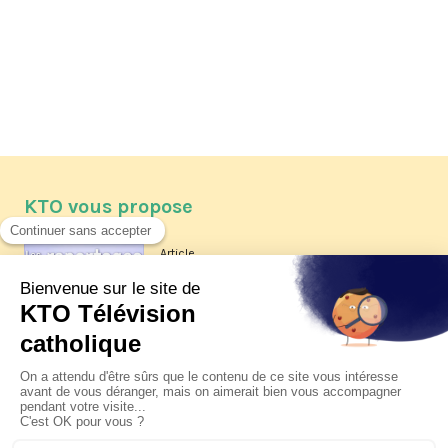
KTO vous propose
Article
Les reportages d'été 2026 de KTO
Article
La visite pastorale du pape Léon
XIV à Assise à suivre sur KTO le
jeudi 6 août
Article