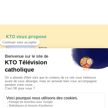
KTO vous propose
Article
Les reportages d'été 2026 de KTO
Article
La visite pastorale du pape Léon
XIV à Assise à suivre sur KTO le
jeudi 6 août
Article
Le pape en Uruguay, Argentine et
Pérou du 6 au 17 novembre 2026