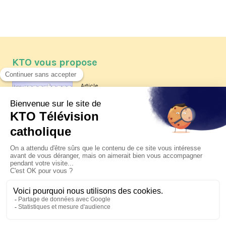
KTO vous propose
Article
Les reportages d'été 2026 de KTO
Article
La visite pastorale du pape Léon
XIV à Assise à suivre sur KTO le
jeudi 6 août
Article
Le pape en Uruguay, Argentine et
Pérou du 6 au 17 novembre 2026