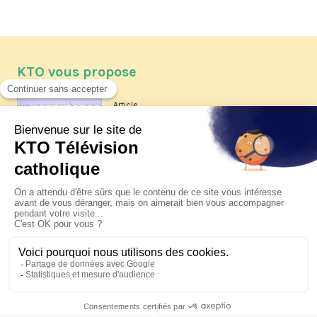
KTO vous propose
Article
Les reportages d'été 2026 de KTO
Article
La visite pastorale du pape Léon
XIV à Assise à suivre sur KTO le
jeudi 6 août
Article
Le pape en Uruguay, Argentine et
Pérou du 6 au 17 novembre 2026