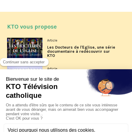
KTO vous propose
Article
Les Docteurs de l'Église, une série
documentaire à redécouvrir sur
KTO
Article
Les reportages d'été 2026 de KTO
Article
La visite pastorale du pape Léon
XIV à Assise à suivre sur KTO le
jeudi 6 août
Article
Le pape en Uruguay, Argentine et