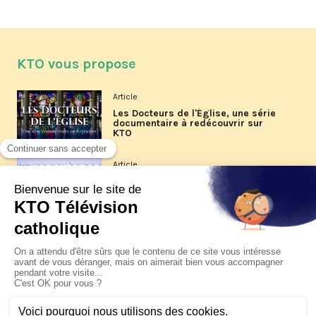
KTO vous propose
Article
Les Docteurs de l'Église, une série
documentaire à redécouvrir sur
KTO
Article
Les reportages d'été 2026 de KTO
Article
La visite pastorale du pape Léon
XIV à Assise à suivre sur KTO le
jeudi 6 août
Article
Le pape en Uruguay, Argentine et