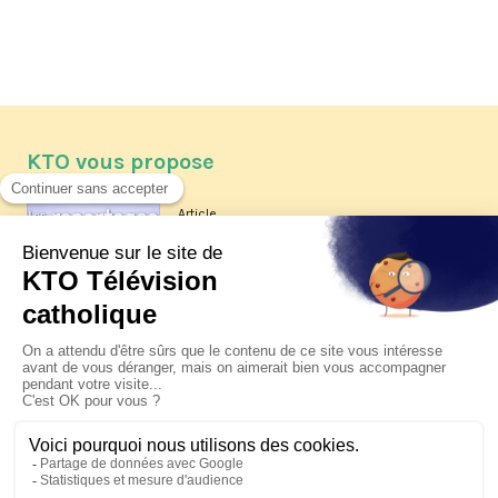
KTO vous propose
Article
Les reportages d'été 2026 de KTO
Article
La visite pastorale du pape Léon
XIV à Assise à suivre sur KTO le
jeudi 6 août
Article
Le pape en Uruguay, Argentine et
Pérou du 6 au 17 novembre 2026