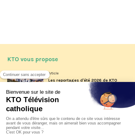
KTO vous propose
Article
Les reportages d'été 2026 de KTO
Article
La visite pastorale du pape Léon
XIV à Assise à suivre sur KTO le
jeudi 6 août
Article