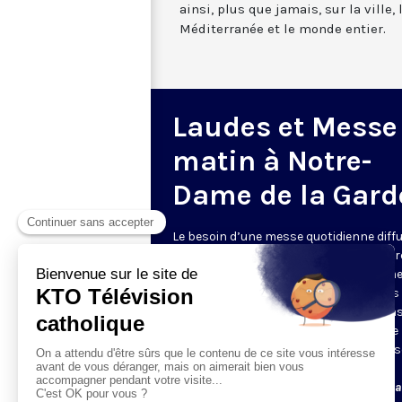
ainsi, plus que jamais, sur la ville,
Méditerranée et le monde entier.
Laudes et Messe
matin à Notre-
Dame de la Gard
Le besoin d’une messe quotidienne diff
la télévision a été exprimé d’une manièr
encore plus forte pendant le confinem
dans de nombreux pays francophones 
maintient depuis la reprise. KTO retran
en direct de la basilique Notre-Dame de 
Garde, à Marseille, les laudes et la mess
Le lundi à 7h25, la messe
Du mardi au samedi à 7h25, messe avec l