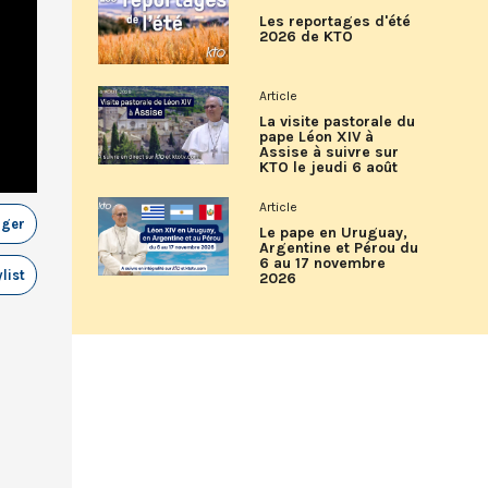
Les reportages d'été
2026 de KTO
Article
La visite pastorale du
pape Léon XIV à
Assise à suivre sur
KTO le jeudi 6 août
Article
ager
Le pape en Uruguay,
Argentine et Pérou du
6 au 17 novembre
list
2026