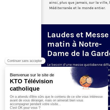
ainsi, plus que jamais, sur la ville,
Méditerranée et le monde entier.
Laudes et Messe
matin à Notre-
Dame de la Gard
Le besoin d’une messe quotidienne diff
la télévision a été exprimé d’une manièr
encore plus forte pendant le confinem
dans de nombreux pays francophones 
maintient depuis la reprise. KTO retran
en direct de la basilique Notre-Dame de 
Garde, à Marseille, les laudes et la mess
Le lundi à 7h25, la messe
Du mardi au samedi à 7h25, messe avec l