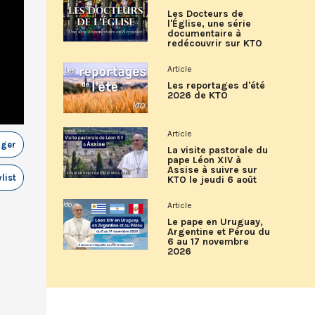
Les Docteurs de
l'Église, une série
documentaire à
redécouvrir sur KTO
Article
Les reportages d'été
2026 de KTO
Article
ager
La visite pastorale du
pape Léon XIV à
Assise à suivre sur
list
KTO le jeudi 6 août
Article
Le pape en Uruguay,
Argentine et Pérou du
6 au 17 novembre
2026