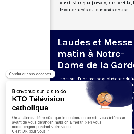
ainsi, plus que jamais, sur la ville,
Méditerranée et le monde entier.
Laudes et Messe
matin à Notre-
Dame de la Gard
Le besoin d’une messe quotidienne diff
la télévision a été exprimé d’une manièr
encore plus forte pendant le confinem
dans de nombreux pays francophones 
maintient depuis la reprise. KTO retran
en direct de la basilique Notre-Dame de 
Garde, à Marseille, les laudes et la mess
Le lundi à 7h25, la messe
Du mardi au samedi à 7h25, messe avec l