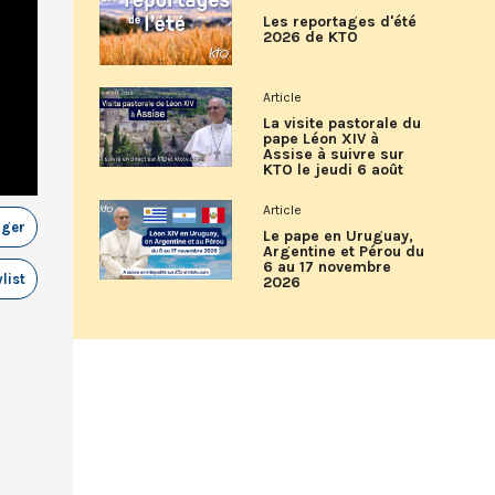
Les reportages d'été
2026 de KTO
Article
La visite pastorale du
pape Léon XIV à
Assise à suivre sur
KTO le jeudi 6 août
Article
ager
Le pape en Uruguay,
Argentine et Pérou du
6 au 17 novembre
list
2026