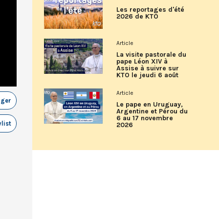
Les reportages d'été
2026 de KTO
Article
La visite pastorale du
pape Léon XIV à
Assise à suivre sur
KTO le jeudi 6 août
Article
ager
Le pape en Uruguay,
Argentine et Pérou du
6 au 17 novembre
list
2026