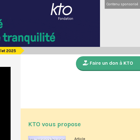
Contenu sponsorisé
llet 2025
Faire un don à KTO
KTO vous propose
Article