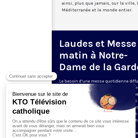
ainsi, plus que jamais, sur la ville,
Méditerranée et le monde entier.
Laudes et Messe
matin à Notre-
Dame de la Gard
Le besoin d’une messe quotidienne diff
la télévision a été exprimé d’une manièr
encore plus forte pendant le confinem
dans de nombreux pays francophones 
maintient depuis la reprise. KTO retran
en direct de la basilique Notre-Dame de 
Garde, à Marseille, les laudes et la mess
Le lundi à 7h25, la messe
Du mardi au samedi à 7h25, messe avec l