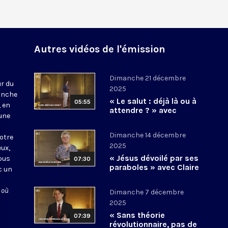
Autres vidéos de l'émission
Dimanche 21 décembre
r du
2025
lanche
« Le salut : déjà là ou à
05:55
, en
attendre ? » avec
 une
Béatrice Guillon
Dimanche 14 décembre
otre
2025
eux,
« Jésus dévoilé par ses
nous
07:30
paraboles » avec Claire
c un
Burkel
 où
Dimanche 7 décembre
2025
« Sans théorie
07:39
révolutionnaire, pas de