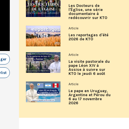
Les Docteurs de
l'Église, une série
documentaire à
redécouvrir sur KTO
Article
Les reportages d'été
2026 de KTO
Article
ager
La visite pastorale du
pape Léon XIV à
Assise à suivre sur
list
KTO le jeudi 6 août
Article
Le pape en Uruguay,
Argentine et Pérou du
6 au 17 novembre
2026