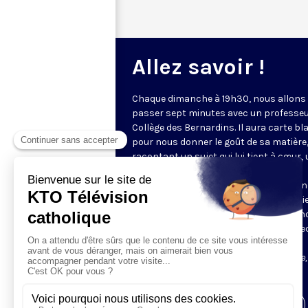
Allez savoir !
Chaque dimanche à 19h30, nous allons
passer sept minutes avec un professeu
Collège des Bernardins. Il aura carte b
pour nous donner le goût de sa matière
racontant un sujet qui lui tient à cœur,
anecdote révélatrice, une clé de
compréhension de notre monde et de n
foi. Écriture sainte, théologie, interreligi
art et culture, philosophie ; qui sait si 
n’aurons pas envie d’aller plus loin ave
Mooc ou un cours à distance ?
Une émission en partenariat avec le Collège,
elle est tournée.
Visiter la page de l'émission