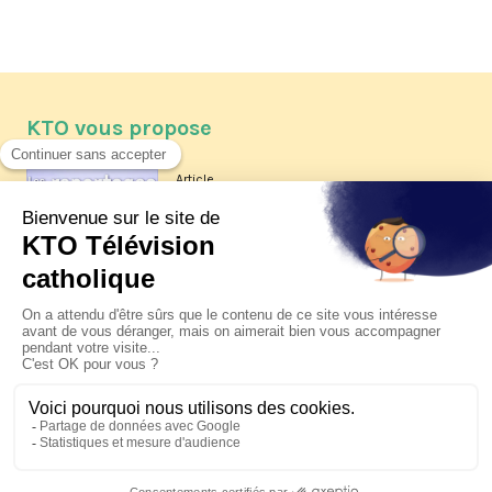
KTO vous propose
Article
Les reportages d'été 2026 de KTO
Article
La visite pastorale du pape Léon
XIV à Assise à suivre sur KTO le
jeudi 6 août
Article
Le pape en Uruguay, Argentine et
Pérou du 6 au 17 novembre 2026