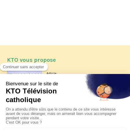
KTO vous propose
Article
Les reportages d'été 2026 de KTO
Article
La visite pastorale du pape Léon
XIV à Assise à suivre sur KTO le
jeudi 6 août
Article