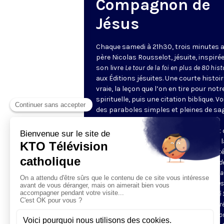
Compagnon de
Jésus
Chaque samedi à 21h30, trois minutes a
père Nicolas Rousselot, jésuite, inspiré
son livre
Le tour de la foi en plus de 80 hist
aux Éditions jésuites. Une courte histoir
vraie, la leçon que l’on en tire pour notre
spirituelle, puis une citation biblique. Vo
des paraboles simples et pleines de sa
une magnifique catéchèse, par petites
touches : nous voici entrés sans effort
l’intelligence des mystères de la foi, de 
prière, de la Résurrection ou de la Trinité
Le père Nicolas Rousselot est Compagnon d
Jésus, c’est-à-dire Jésuite. Ordonné prêtre da
diocèse de Nantes dont il est originaire, il es
entré dans la Compagnie en 1999. Il a passé 
dans la communauté de Versailles et assur
l’aumônerie de plusieurs Grandes Écoles do