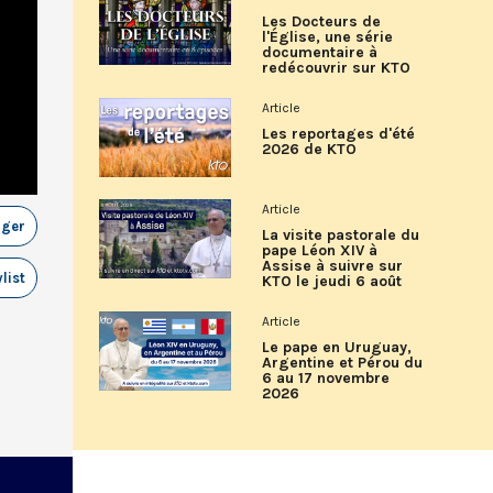
Les Docteurs de
l'Église, une série
documentaire à
redécouvrir sur KTO
Article
Les reportages d'été
2026 de KTO
Article
ager
La visite pastorale du
pape Léon XIV à
Assise à suivre sur
list
KTO le jeudi 6 août
Article
Le pape en Uruguay,
Argentine et Pérou du
6 au 17 novembre
2026