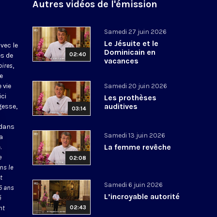
Autres vidéos de l'émission
Samedi 27 juin 2026
Le Jésuite et le
vec le
Dominicain en
02:40
es de
vacances
oires
,
e
 vie
Samedi 20 juin 2026
ici
Les prothèses
auditives
gesse,
03:14
 dans
Samedi 13 juin 2026
la
La femme revêche
.
e
02:08
ns le
t
Samedi 6 juin 2026
5 ans
L’incroyable autorité
é
nt
02:43