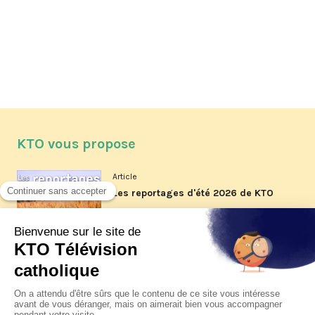
KTO vous propose
Article
Les reportages d'été 2026 de KTO
Article
La visite pastorale du pape Léon
XIV à Assise à suivre sur KTO le
jeudi 6 août
Article