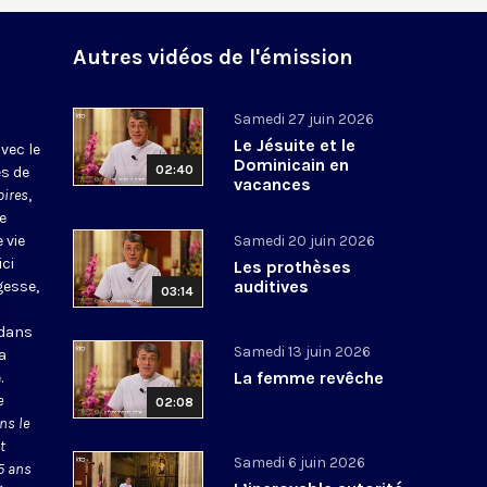
Autres vidéos de l'émission
Samedi 27 juin 2026
Le Jésuite et le
vec le
Dominicain en
02:40
es de
vacances
oires
,
e
 vie
Samedi 20 juin 2026
ici
Les prothèses
auditives
gesse,
03:14
 dans
Samedi 13 juin 2026
la
La femme revêche
.
e
02:08
ns le
t
Samedi 6 juin 2026
5 ans