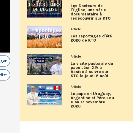
Les Docteurs de
l'Église, une série
documentaire à
redécouvrir sur KTO
Article
Les reportages d'été
2026 de KTO
Article
ager
La visite pastorale du
pape Léon XIV à
Assise à suivre sur
list
KTO le jeudi 6 août
Article
Le pape en Uruguay,
Argentine et Pérou du
6 au 17 novembre
2026