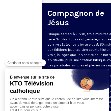
Compagnon de
Jésus
Chaque samedi à 21h30, trois minutes a
père Nicolas Rousselot, jésuite, inspiré
son livre
Le tour de la foi en plus de 80 hist
aux Éditions jésuites. Une courte histoir
vraie, la leçon que l’on en tire pour notre
spirituelle, puis une citation biblique. Vo
des paraboles simples et pleines de sa
une magnifique catéchèse, par petites
touches : nous voici entrés sans effort
l’intelligence des mystères de la foi, de 
prière, de la Résurrection ou de la Trinité
Le père Nicolas Rousselot est Compagnon d
Jésus, c’est-à-dire Jésuite. Ordonné prêtre da
diocèse de Nantes dont il est originaire, il es
entré dans la Compagnie en 1999. Il a passé 