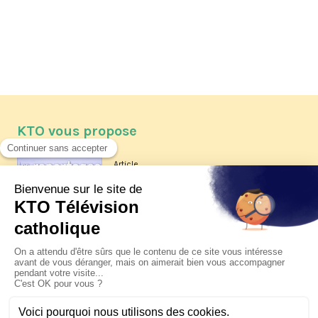
KTO vous propose
Article
Les reportages d'été 2026 de KTO
Article
La visite pastorale du pape Léon
XIV à Assise à suivre sur KTO le
jeudi 6 août
Article
Le pape en Uruguay, Argentine et