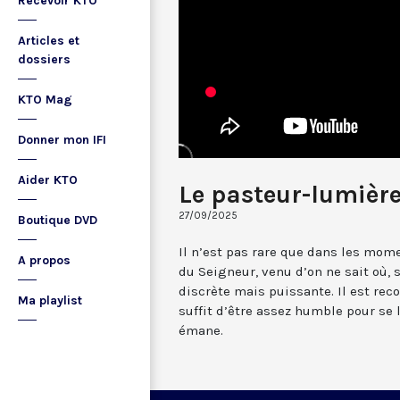
Recevoir KTO
Articles et
dossiers
KTO Mag
Donner mon IFI
Aider KTO
Le pasteur-lumièr
27/09/2025
Boutique DVD
Il n’est pas rare que dans les mom
A propos
du Seigneur, venu d’on ne sait où, 
discrète mais puissante. Il est reco
Ma playlist
suffit d’être assez humble pour se 
émane.