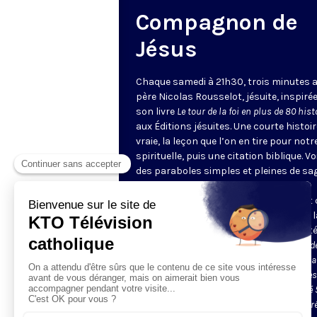
Compagnon de
Jésus
Chaque samedi à 21h30, trois minutes a
père Nicolas Rousselot, jésuite, inspiré
son livre
Le tour de la foi en plus de 80 hist
aux Éditions jésuites. Une courte histoir
vraie, la leçon que l’on en tire pour notre
spirituelle, puis une citation biblique. Vo
des paraboles simples et pleines de sa
une magnifique catéchèse, par petites
touches : nous voici entrés sans effort
l’intelligence des mystères de la foi, de 
prière, de la Résurrection ou de la Trinité
Le père Nicolas Rousselot est Compagnon d
Jésus, c’est-à-dire Jésuite. Ordonné prêtre da
diocèse de Nantes dont il est originaire, il es
entré dans la Compagnie en 1999. Il a passé 
dans la communauté de Versailles et assur