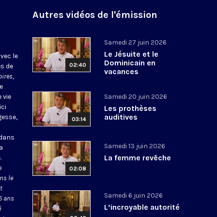
Autres vidéos de l'émission
Samedi 27 juin 2026
Le Jésuite et le
vec le
Dominicain en
02:40
es de
vacances
oires
,
e
 vie
Samedi 20 juin 2026
ici
Les prothèses
auditives
gesse,
03:14
 dans
Samedi 13 juin 2026
la
La femme revêche
.
e
02:08
ns le
t
Samedi 6 juin 2026
5 ans
L’incroyable autorité
é