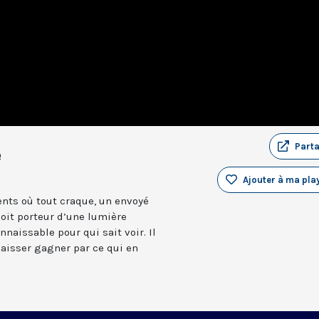
Part
e
Ajouter à ma play
ents où tout craque, un envoyé
soit porteur d’une lumière
nnaissable pour qui sait voir. Il
laisser gagner par ce qui en