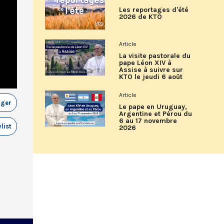
Les reportages d'été
2026 de KTO
Article
La visite pastorale du
pape Léon XIV à
Assise à suivre sur
KTO le jeudi 6 août
Article
ager
Le pape en Uruguay,
Argentine et Pérou du
6 au 17 novembre
list
2026