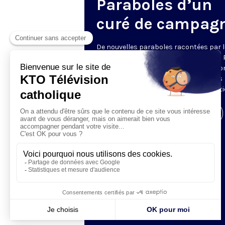
Paraboles d’un
curé de campag
De nouvelles paraboles racontées par l
père Pierre Trevet, prêtre du diocèse du
en-Velay. Tirées des livres éponymes don
est l'auteur, elles sont autant d'images
inspirées pour goûter la sagesse chréti
Visiter la page de l'émission