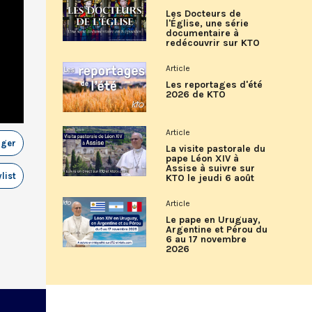
Les Docteurs de
l'Église, une série
documentaire à
redécouvrir sur KTO
Article
Les reportages d'été
2026 de KTO
Article
ager
La visite pastorale du
pape Léon XIV à
Assise à suivre sur
list
KTO le jeudi 6 août
Article
Le pape en Uruguay,
Argentine et Pérou du
6 au 17 novembre
2026