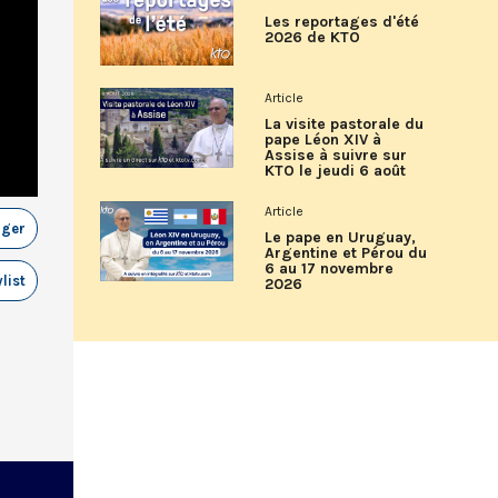
Les reportages d'été
2026 de KTO
Article
La visite pastorale du
pape Léon XIV à
Assise à suivre sur
KTO le jeudi 6 août
Article
ager
Le pape en Uruguay,
Argentine et Pérou du
6 au 17 novembre
list
2026