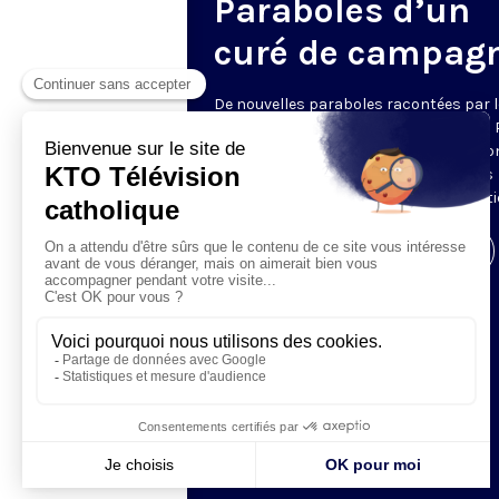
Paraboles d’un
curé de campag
De nouvelles paraboles racontées par l
père Pierre Trevet, prêtre du diocèse du
en-Velay. Tirées des livres éponymes don
est l'auteur, elles sont autant d'images
inspirées pour goûter la sagesse chréti
Visiter la page de l'émission