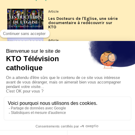
Article
Les Docteurs de l'Église, une série
documentaire à redécouvrir sur
KTO
Article
Les reportages d'été 2026 de KTO
Article
La visite pastorale du pape Léon
XIV à Assise à suivre sur KTO le
jeudi 6 août
Article
Le pape en Uruguay, Argentine et
Pérou du 6 au 17 novembre 2026