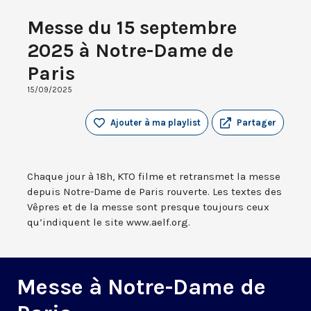
Messe du 15 septembre
2025 à Notre-Dame de
Paris
15/09/2025
Ajouter à ma playlist
Partager
Chaque jour à 18h, KTO filme et retransmet la messe
depuis Notre-Dame de Paris rouverte. Les textes des
Vêpres et de la messe sont presque toujours ceux
qu’indiquent le site www.aelf.org.
Messe à Notre-Dame de