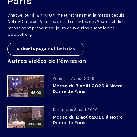
Paris
Chaque jour à 18h, KTO filme et retransmet la messe depuis
Notre-Dame de Paris rouverte. Les textes des Vêpres et de la
messe sont presque toujours ceux qu’indiquent le site
www.aelf.org
.
Visiter la page de l'émission
Autres vidéos de l'émission
Vendredi 7 août 2026
Messe du 7 août 2026 à Notre-
Dame de Paris
45:00
Dimanche 2 août 2026
Messe du 2 août 2026 à Notre-
Dame de Paris
01:15:00