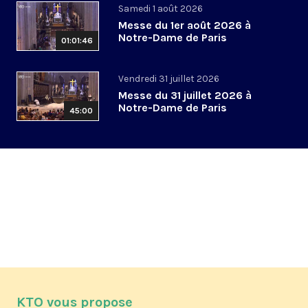
Samedi 1 août 2026
Messe du 1er août 2026 à
Notre-Dame de Paris
01:01:46
Vendredi 31 juillet 2026
Messe du 31 juillet 2026 à
Notre-Dame de Paris
45:00
KTO vous propose