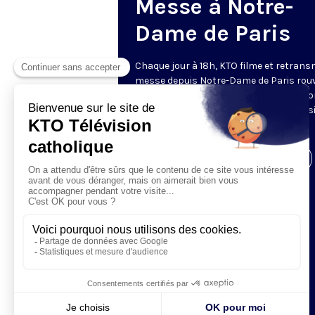
Messe à Notre-
Dame de Paris
Chaque jour à 18h, KTO filme et retrans
messe depuis Notre-Dame de Paris rouv
Les textes des Vêpres et de la messe so
presque toujours ceux qu’indiquent le s
www.aelf.org
.
Visiter la page de l'émission