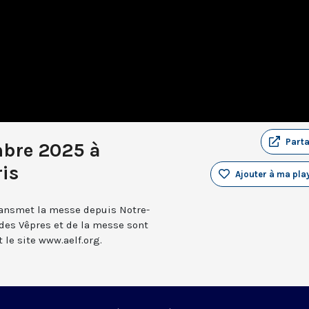
Part
mbre 2025 à
is
Ajouter à ma play
transmet la messe depuis Notre-
 des Vêpres et de la messe sont
le site www.aelf.org.