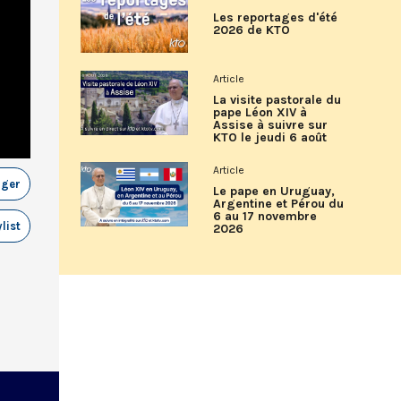
Les reportages d'été
2026 de KTO
Article
La visite pastorale du
pape Léon XIV à
Assise à suivre sur
KTO le jeudi 6 août
Article
ager
Le pape en Uruguay,
Argentine et Pérou du
6 au 17 novembre
list
2026