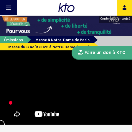
Contenu sponsorisé
Émissions
Messe à Notre-Dame de Paris
Messe du 3 août 2025 à Notre-Dame de Paris
Faire un don à KTO