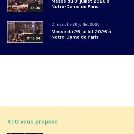
Messe du 31 juillet 2026 à
Notre-Dame de Paris
45:00
Dimanche 26 juillet 2026
Messe du 26 juillet 2026 à
Notre-Dame de Paris
01:15:04
KTO vous propose