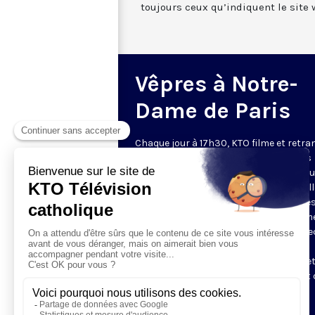
toujours ceux qu’indiquent le site 
Vêpres à Notre-
Dame de Paris
Chaque jour à 17h30, KTO filme et retr
les Vêpres depuis Notre-Dame de Paris
rouverte. Les Vêpres font partie des He
de l’Office divin, c’est la prière solennel
soir. L’office de Vêpres comprend, aprè
l’introduction, une hymne, deux Psaum
Cantique du Nouveau Testament, une le
brève, le chant d’actions de grâces du
Magnificat, les prières d’intercession e
brève oraison. Les textes des Vêpres et 
messe sont presque toujours ceux
qu’indiquent le site
www.aelf.org
.