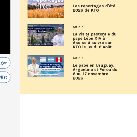
Les reportages d'été
2026 de KTO
Article
La visite pastorale du
pape Léon XIV à
Assise à suivre sur
KTO le jeudi 6 août
Article
ager
Le pape en Uruguay,
Argentine et Pérou du
6 au 17 novembre
list
2026