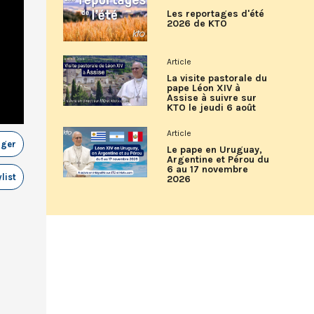
Les reportages d'été
2026 de KTO
Article
La visite pastorale du
pape Léon XIV à
Assise à suivre sur
KTO le jeudi 6 août
Article
ager
Le pape en Uruguay,
Argentine et Pérou du
6 au 17 novembre
list
2026