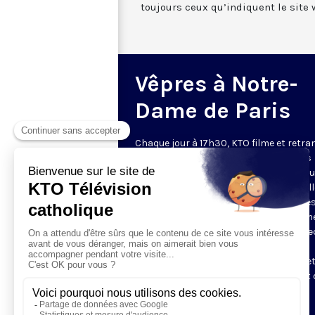
toujours ceux qu’indiquent le site 
Vêpres à Notre-
Dame de Paris
Chaque jour à 17h30, KTO filme et retr
les Vêpres depuis Notre-Dame de Paris
rouverte. Les Vêpres font partie des He
de l’Office divin, c’est la prière solennel
soir. L’office de Vêpres comprend, aprè
l’introduction, une hymne, deux Psaum
Cantique du Nouveau Testament, une le
brève, le chant d’actions de grâces du
Magnificat, les prières d’intercession e
brève oraison. Les textes des Vêpres et 
messe sont presque toujours ceux
qu’indiquent le site
www.aelf.org
.