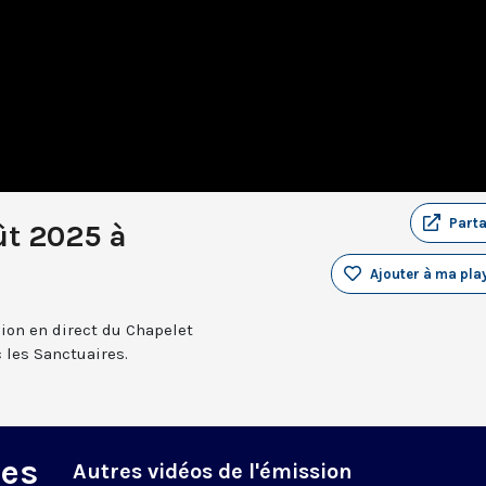
Part
ût 2025 à
Ajouter à ma play
sion en direct du Chapelet
 les Sanctuaires.
des
Autres vidéos de l'émission