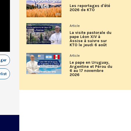
Les reportages d'été
2026 de KTO
Article
La visite pastorale du
pape Léon XIV à
Assise à suivre sur
KTO le jeudi 6 août
Article
ager
Le pape en Uruguay,
Argentine et Pérou du
6 au 17 novembre
list
2026