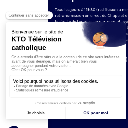
Tous les jours à 15h30 (rediffusion à min
retransmission en direct du Chapelet d
la grotte de Lourdes, en partenariat ave
Sanctuaires. Chaque jour, l'une des qua
méditations des mystères du Rosaire e
proposée en communion de prière avec
pèlerins à Lourdes.
Visiter la page de l'émission