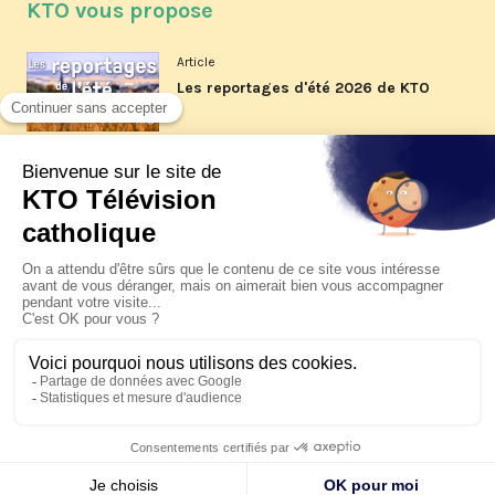
KTO vous propose
Article
Les reportages d'été 2026 de KTO
Article
La visite pastorale du pape Léon
XIV à Assise à suivre sur KTO le
jeudi 6 août
Article
Le pape en Uruguay, Argentine et
Pérou du 6 au 17 novembre 2026
© KTO 2026 —
Contact
—
Mentions légales