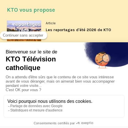
KTO vous propose
Article
Les reportages d'été 2026 de KTO
Article
La visite pastorale du pape Léon
XIV à Assise à suivre sur KTO le
jeudi 6 août
Article
Le pape en Uruguay, Argentine et
Pérou du 6 au 17 novembre 2026
© KTO 2026 —
Contact
—
Mentions légales