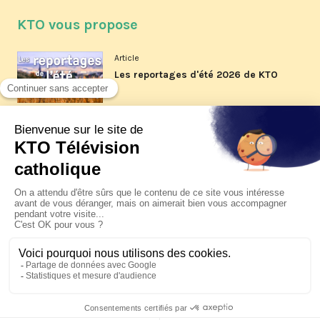
KTO vous propose
Article
Les reportages d'été 2026 de KTO
Article
La visite pastorale du pape Léon
XIV à Assise à suivre sur KTO le
jeudi 6 août
Article
Le pape en Uruguay, Argentine et
Pérou du 6 au 17 novembre 2026
© KTO 2026 —
Contact
—
Mentions légales