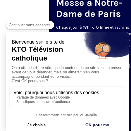
Messe à Notre-
Dame de Paris
Chaque jour à 18h, KTO filme et retrans
messe depuis Notre-Dame de Paris rouv
Les textes des Vêpres et de la messe so
presque toujours ceux qu’indiquent le s
www.aelf.org
.
Visiter la page de l'émission