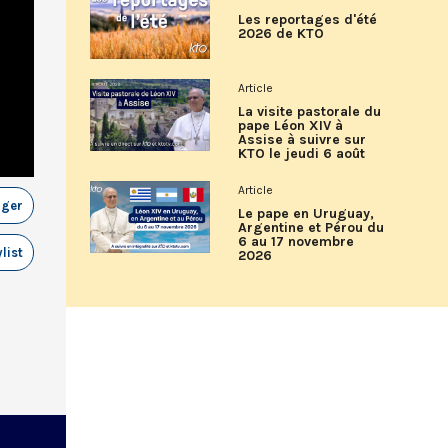
Les reportages d'été
2026 de KTO
Article
La visite pastorale du
pape Léon XIV à
Assise à suivre sur
KTO le jeudi 6 août
Article
ager
Le pape en Uruguay,
Argentine et Pérou du
6 au 17 novembre
list
2026