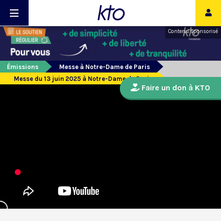
Contenu sponsorisé
Émissions
Messe à Notre-Dame de Paris
Messe du 13 juin 2025 à Notre-Dame de Paris
Faire un don à KTO