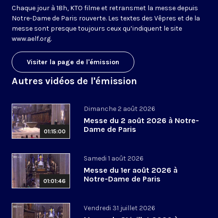
Chaque jour à 18h, KTO filme et retransmet la messe depuis
Notre-Dame de Paris rouverte. Les textes des Vêpres et de la
messe sont presque toujours ceux qu’indiquent le site
www.aelf.org
.
Visiter la page de l'émission
Autres vidéos de l'émission
Dimanche 2 août 2026
Messe du 2 août 2026 à Notre-
Dame de Paris
01:15:00
Samedi 1 août 2026
Messe du 1er août 2026 à
Notre-Dame de Paris
01:01:46
Vendredi 31 juillet 2026