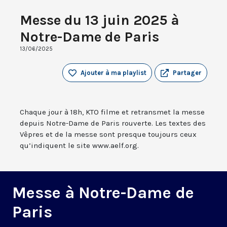
Messe du 13 juin 2025 à
Notre-Dame de Paris
13/06/2025
Ajouter à ma playlist
Partager
Chaque jour à 18h, KTO filme et retransmet la messe
depuis Notre-Dame de Paris rouverte. Les textes des
Vêpres et de la messe sont presque toujours ceux
qu’indiquent le site www.aelf.org.
Messe à Notre-Dame de
Paris