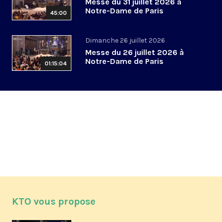
Messe du 31 juillet 2026 à
Notre-Dame de Paris
45:00
Dimanche 26 juillet 2026
Messe du 26 juillet 2026 à
Notre-Dame de Paris
01:15:04
KTO vous propose