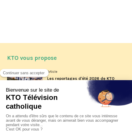
KTO vous propose
Article
Les reportages d'été 2026 de KTO
Article
La visite pastorale du pape Léon
XIV à Assise à suivre sur KTO le
jeudi 6 août
Article