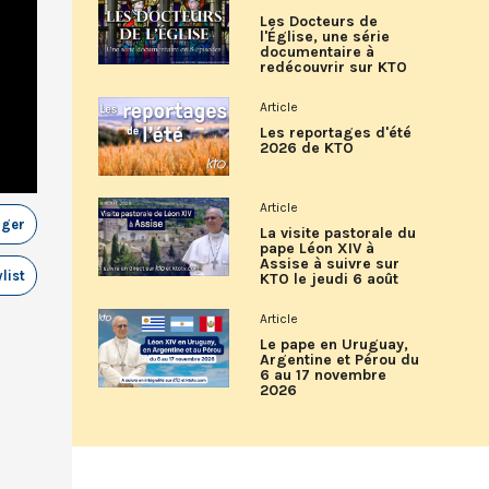
Les Docteurs de
l'Église, une série
documentaire à
redécouvrir sur KTO
Article
Les reportages d'été
2026 de KTO
Article
ager
La visite pastorale du
pape Léon XIV à
Assise à suivre sur
list
KTO le jeudi 6 août
Article
Le pape en Uruguay,
Argentine et Pérou du
6 au 17 novembre
2026