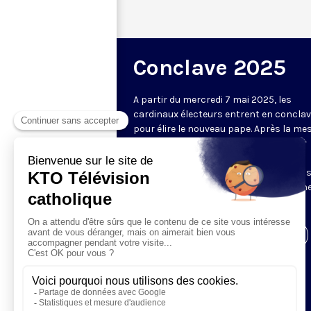
Conclave 2025
A partir du mercredi 7 mai 2025, les
cardinaux électeurs entrent en concla
pour élire le nouveau pape. Après la me
Pro Eligendo Romano Pontifice (« pour
l’élection du pontife romain ») et la
procession jusqu'à la chapelle Sixtine, 
en direct les fumées - noires ou blanche
résultats du vote des cardinaux.
Visiter la page de l'émission