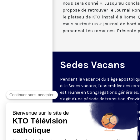
nous sera donné ». Jusqu’au concla
propose de retrouver le Journal Ro
le plateau de KTO installé à Rome.
mais surtout un « journal de bord »
personnalités romaines. Présenté pa
Sedes Vacans
Pendant la vacance du siège apostoliqu
dite Sedes vacans, l'assemblée des car
est réunie en Congrégations générales. 
s'agit d'une période de transition d'envi
à quinze jours qui permet à l'Église de
préparer le conclave qui s'ouvrira le me
7 mai. Découvrez la programmation de 
Visiter la page de l'émission