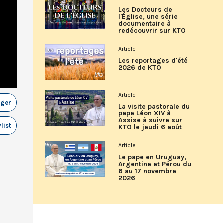
Les Docteurs de
l'Église, une série
documentaire à
redécouvrir sur KTO
Article
Les reportages d'été
2026 de KTO
Article
ager
La visite pastorale du
pape Léon XIV à
Assise à suivre sur
list
KTO le jeudi 6 août
Article
Le pape en Uruguay,
Argentine et Pérou du
6 au 17 novembre
2026