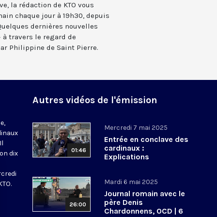
ve, la rédaction de KTO vous
main chaque jour à 19h30, depuis
 Quelques dernières nouvelles
 à travers le regard de
r Philippine de Saint Pierre.
Autres vidéos de l'émission
e,
Mercredi 7 mai 2025
dinaux
Entrée en conclave des
Il
cardinaux :
01:46
ron dix
Explications
rcredi
Mardi 6 mai 2025
KTO.
Journal romain avec le
père Denis
26:00
Chardonnens, OCD | 6