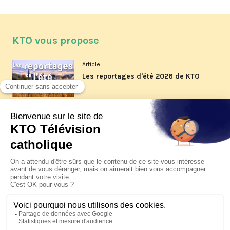
KTO vous propose
Article
Les reportages d'été 2026 de KTO
Article
La visite pastorale du pape Léon
XIV à Assise à suivre sur KTO le
jeudi 6 août
Article
Le pape en Uruguay, Argentine et
Pérou du 6 au 17 novembre 2026