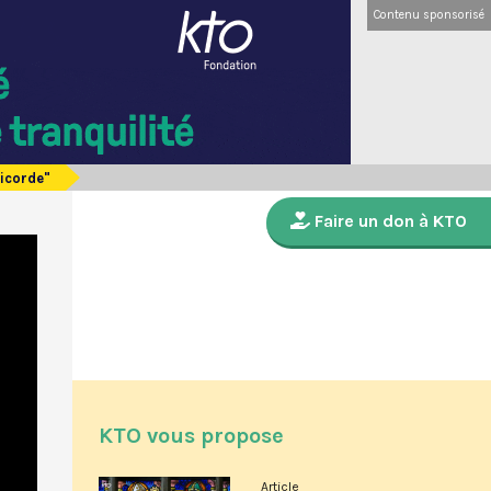
Contenu sponsorisé
ricorde"
Faire un don à KTO
KTO vous propose
Article