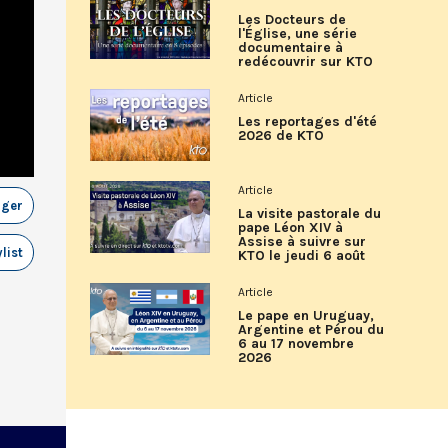
Les Docteurs de
l'Église, une série
documentaire à
redécouvrir sur KTO
Article
Les reportages d'été
2026 de KTO
Article
ager
La visite pastorale du
pape Léon XIV à
Assise à suivre sur
list
KTO le jeudi 6 août
Article
Le pape en Uruguay,
Argentine et Pérou du
6 au 17 novembre
2026