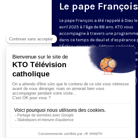
Le pape François
Le pape François a été rappelé à Dieu le
avril 2025 à l’âge de 88 ans. KTO vous
accompagne à travers une programma
dans ce temps de deuil et d’espérance 
l’Église universelle : éditions spéciales,
analyses, temps de prière, réactions, ai
que les discours et homélies qui ont m
les 12 années du pontificat de François.
Visiter la page de l'émission