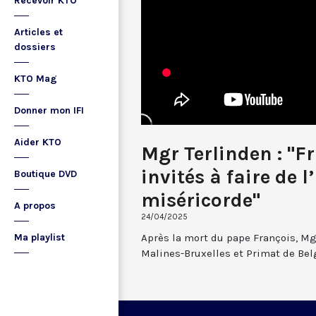
Recevoir KTO
Articles et
dossiers
KTO Mag
Donner mon IFI
Aider KTO
Mgr Terlinden : "F
invités à faire de l
Boutique DVD
miséricorde"
A propos
24/04/2025
Après la mort du pape François, Mg
Ma playlist
Malines-Bruxelles et Primat de Belg