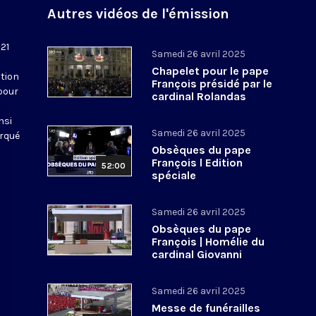
Autres vidéos de l'émission
 21
Samedi 26 avril 2025
Chapelet pour le pape
tion
François présidé par le
pour
cardinal Rolandas
Makrickas
nsi
Samedi 26 avril 2025
arqué
Obsèques du pape
François l Edition
52:00
spéciale
Samedi 26 avril 2025
Obsèques du pape
François | Homélie du
cardinal Giovanni
Battista Re, doyen du
Collège cardinalice
Samedi 26 avril 2025
Messe de funérailles