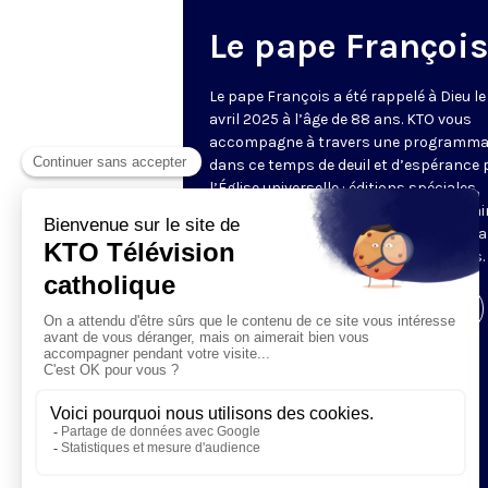
Le pape François
Le pape François a été rappelé à Dieu le
avril 2025 à l’âge de 88 ans. KTO vous
accompagne à travers une programma
dans ce temps de deuil et d’espérance 
l’Église universelle : éditions spéciales,
analyses, temps de prière, réactions, ai
que les discours et homélies qui ont m
les 12 années du pontificat de François.
Visiter la page de l'émission