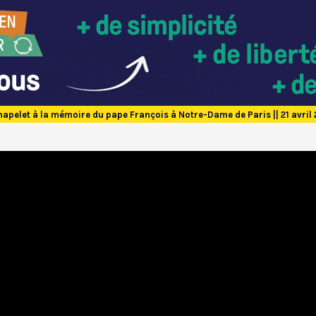
apelet à la mémoire du pape François à Notre-Dame de Paris || 21 avril