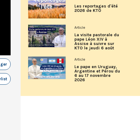
Les reportages d'été
2026 de KTO
Article
La visite pastorale du
pape Léon XIV à
Assise à suivre sur
KTO le jeudi 6 août
Article
ager
Le pape en Uruguay,
Argentine et Pérou du
6 au 17 novembre
list
2026