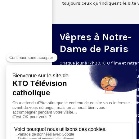
toujours ceux qu’indiquent le site 
Vêpres à Notre-
Dame de Paris
Chaque jour à 17h30, KTO filme et retr
les Vêpres depuis Notre-Dame de Paris
rouverte. Les Vêpres font partie des He
de l’Office divin, c’est la prière solennel
soir. L’office de Vêpres comprend, aprè
l’introduction, une hymne, deux Psaum
Cantique du Nouveau Testament, une le
brève, le chant d’actions de grâces du
Magnificat, les prières d’intercession e
brève oraison. Les textes des Vêpres et 
messe sont presque toujours ceux
qu’indiquent le site
www.aelf.org
.