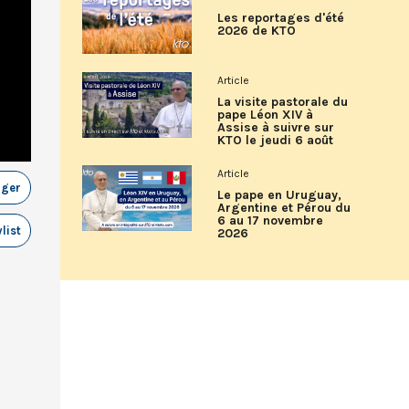
Les reportages d'été
2026 de KTO
Article
La visite pastorale du
pape Léon XIV à
Assise à suivre sur
KTO le jeudi 6 août
Article
ager
Le pape en Uruguay,
Argentine et Pérou du
6 au 17 novembre
list
2026