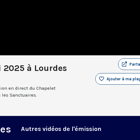
Part
i 2025 à Lourdes
Ajouter à ma play
sion en direct du Chapelet
 les Sanctuaires.
des
Autres vidéos de l'émission