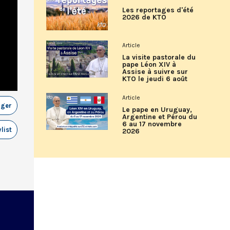
Les reportages d'été
2026 de KTO
Article
La visite pastorale du
pape Léon XIV à
Assise à suivre sur
KTO le jeudi 6 août
Article
ager
Le pape en Uruguay,
Argentine et Pérou du
6 au 17 novembre
list
2026