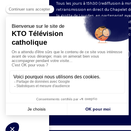
Tous les jours à 15h30 (rediffusion à min
retransmission en direct du Chapelet d
la grotte de Lourdes, en partenariat ave
Sanctuaires. Chaque jour, l'une des qua
méditations des mystères du Rosaire e
proposée en communion de prière avec
pèlerins à Lourdes.
Visiter la page de l'émission