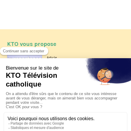
KTO vous propose
Article
Les reportages d'été 2026 de KTO
Article
La visite pastorale du pape Léon
XIV à Assise à suivre sur KTO le
jeudi 6 août
Article
Le pape en Uruguay, Argentine et
Pérou du 6 au 17 novembre 2026